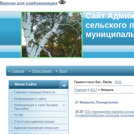
Версия для слабовидящих
Сайт Админ
сельского 
муниципаль
Главная
Регистрация
Вход
Приветствую Вас
,
Гость
·
RSS
Меню Сайта
Главная
»
2017
»
Февраль
Главная страница.Новости
Информация о сайте
27 Февраля, Понедельник
Информация о селе Луговая
Пролейка
15:20
"Об утверждении порядка осущ
Устав
Луговопролейском сельском поселен
Структура администрации
Административная комиссия