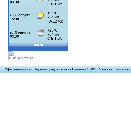
Официальный сайт Администрации Луговая Пролейка © 2026 Активная ссылка на са