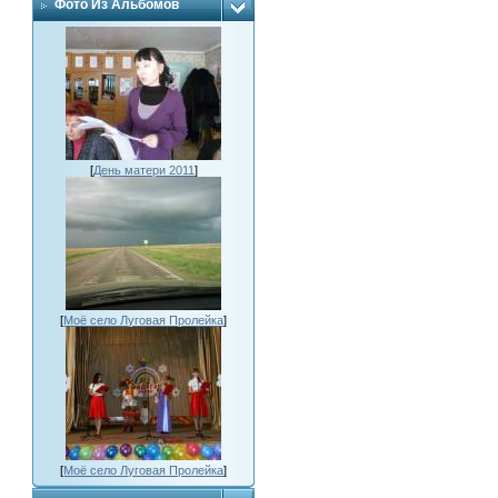
Фото Из Альбомов
[
День матери 2011
]
[
Моё село Луговая Пролейка
]
[
Моё село Луговая Пролейка
]