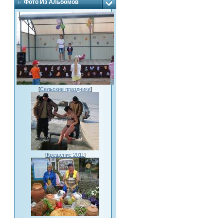
Фото Из Альбомов
[
Сельские праздники
]
[
Крещение 2011
]