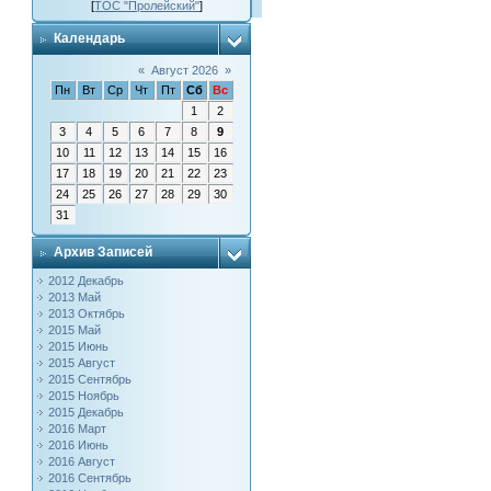
[
ТОС "Пролейский"
]
Календарь
«
Август 2026
»
Пн
Вт
Ср
Чт
Пт
Сб
Вс
1
2
3
4
5
6
7
8
9
10
11
12
13
14
15
16
17
18
19
20
21
22
23
24
25
26
27
28
29
30
31
Архив Записей
2012 Декабрь
2013 Май
2013 Октябрь
2015 Май
2015 Июнь
2015 Август
2015 Сентябрь
2015 Ноябрь
2015 Декабрь
2016 Март
2016 Июнь
2016 Август
2016 Сентябрь