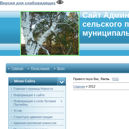
Версия для слабовидящих
Сайт Админ
сельского 
муниципаль
Главная
Регистрация
Вход
Приветствую Вас
,
Гость
·
RSS
Меню Сайта
Главная
»
2012
Главная страница.Новости
Информация о сайте
Информация о селе Луговая
Пролейка
Устав
Структура администрации
Административная комиссия