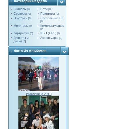
Категории Раздела
Сканеры
Сети
[0]
[0]
Серверы
Принтеры
[0]
[0]
Ноутбуки
Настольные ПК
[0]
[0]
Мониторы
Комплектующие
[0]
[0]
Картриджи
ИБП (UPS)
[0]
[0]
Дискеты и
Аксессуары
[0]
диски
[0]
Фото Из Альбомов
[
Масленица 2011
]