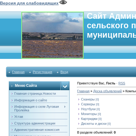
Версия для слабовидящих
Сайт Админ
сельского 
муниципаль
Главная
Регистрация
Вход
Приветствую Вас
,
Гость
·
RSS
Меню Сайта
Главная
»
Доска объявлений
» Компь
Главная страница.Новости
Сканеры
[0]
Информация о сайте
Серверы
[0]
Информация о селе Луговая
Ноутбуки
[0]
Пролейка
Мониторы
[0]
Устав
Картриджи
[0]
Структура администрации
Дискеты и диски
[0]
Административная комиссия
В разделе объявлений
:
0